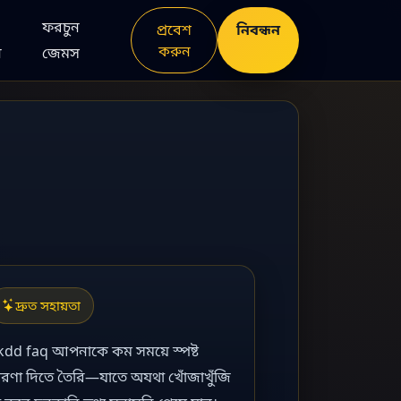
ফরচুন
নিবন্ধন
প্রবেশ
করুন
ন
জেমস
দ্রুত সহায়তা
kdd faq আপনাকে কম সময়ে স্পষ্ট
ারণা দিতে তৈরি—যাতে অযথা খোঁজাখুঁজি