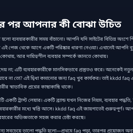
র পর আপনার কী বোঝা উচিত
লো ব্যবহারকারীর সময় বাঁচানো। আপনি যদি সাইটের বিভিন্ন অংশে গ
হলো এই পেজ থেকে আগে একটি পরিষ্কার ধারণা নেওয়া। এখানেই আপনি
 কোথায়, আর দায়িত্বশীল ব্যবহার সম্পর্কে জানতে কোথায়।
না দেয় না; এটি ব্যবহারকারীকে মানসিকভাবে প্রস্তুতও করে। অনেকেই নতুন 
াবে না তো? এই দ্বিধা কমানোর জন্য faq খুব কার্যকর। তাই kkdd fa
ারীর স্বাভাবিক প্রশ্নের কাছাকাছি থাকে।
এটি একটি ট্রাস্ট লেয়ার। একটি ব্র্যান্ড যখন নিজের নিয়ম, ব্যবহার পদ্ধত
যবহারকারীর মধ্যে স্বস্তি আসে। kkdd faq এই জায়গাতেই গুরুত্বপূর্ণ। আপ
ব্যবহারের অভিজ্ঞতাকে সহজ করার চেষ্টা করছে।
জন্য সবচেয়ে ভালো পদ্ধতি হলো—প্রথমে faq পড়া, তারপর প্রয়োজন অনুয