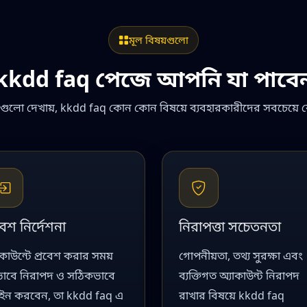
মূল বিষয়গুলো
kkdd faq পেজে আপনি যা পাবে
লকগুলো দেখায়, kkdd faq কোন কোন বিষয়ে ব্যবহারকারীদের সবচেয়ে ব
বেশ নির্দেশনা
নিরাপত্তা সচেতনতা
াকাউন্টে প্রবেশ করার সময়
গোপনীয়তা, তথ্য সুরক্ষা এবং
াবে নিরাপদ ও সঠিকভাবে
ব্যক্তিগত অ্যাকাউন্ট নিরাপদ
ইন করবেন, তা kkdd faq এ
রাখার বিষয়ে kkdd faq