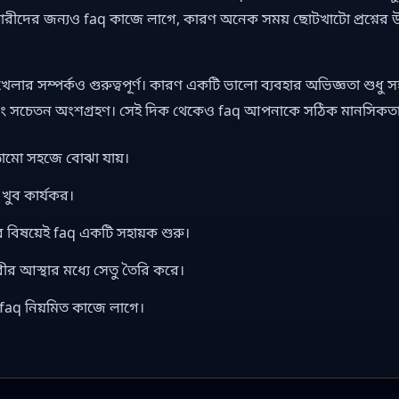
ারীদের জন্যও faq কাজে লাগে, কারণ অনেক সময় ছোটখাটো প্রশ্নের উ
েলার সম্পর্কও গুরুত্বপূর্ণ। কারণ একটি ভালো ব্যবহার অভিজ্ঞতা শুধু স
 এবং সচেতন অংশগ্রহণ। সেই দিক থেকেও faq আপনাকে সঠিক মানসিকতা 
ঠামো সহজে বোঝা যায়।
 খুব কার্যকর।
সব বিষয়েই faq একটি সহায়ক শুরু।
ারীর আস্থার মধ্যে সেতু তৈরি করে।
dd faq নিয়মিত কাজে লাগে।