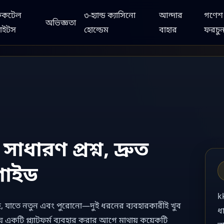
ককটেল
৩-হ্যান্ড ক্যাসিনো
আন্দার
গণেশ
অভিজ্ঞতা
াইটস
হোল্ডেম
বাহার
ফরচু
ধারণ প্রশ্ন, দ্রুত
 গাইড
k
যাতে নতুন এবং পুরোনো—দুই ধরনের ব্যবহারকারীই খুব
ধ
য় একটি প্ল্যাটফর্ম ব্যবহার করার আগে মাথায় কয়েকটি