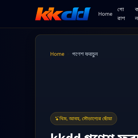
গো
Home
রাশ
ন
Home
গণেশ ফরচুন
থিম, আবহ, সৌভাগ্যের ছোঁয়া
kkdd গণেশ ফর