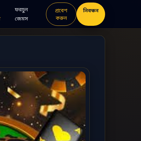
ফরচুন
নিবন্ধন
প্রবেশ
করুন
ন
জেমস