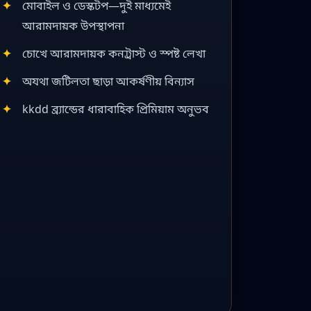
মোবাইল ও ডেস্কটপ—দুই মাধ্যমেই
আরামদায়ক উপস্থাপনা
চোখে আরামদায়ক কনট্রাস্ট ও স্পষ্ট লেখা
অযথা জটিলতা ছাড়া আকর্ষণীয় বিন্যাস
kkdd ব্র্যান্ডের ধারাবাহিক প্রিমিয়াম অনুভব