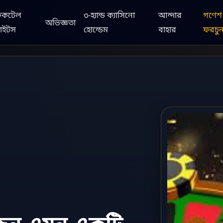
ককটেল
৩-হ্যান্ড ক্যাসিনো
আন্দার
গণেশ
অভিজ্ঞতা
াইটস
হোল্ডেম
বাহার
ফরচু
চুন এমন একটি