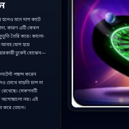
ন
 হলেও মনে দাগ কাটে
াদা, কারণ এটি কেবল
নুভূতি তৈরি করে। কালো-
্তিক আবহ যোগ হয়ে
বহারকারী ঢুকেই বোঝেন—
নটেন্ট পছন্দ করেন
লেও চোখে বাড়তি চাপ না
ায় রেখেছে। সেকশনটি
ন্তু অগোছালো নয়। এই
মতো করে তোলে।