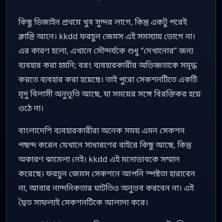
কিছু ডিজাইন প্রথমে খুব সুন্দর লাগে, কিন্তু একটু পরেই
ক্লান্তি আনে। kkdd ফরচুন জেমস এই সমস্যায় ভোগে না।
এর কারণ হলো, এখানে সৌন্দর্যকে শুধু “দেখানোর” জন্য
ব্যবহার করা হয়নি; বরং ব্যবহারকারীর অভিজ্ঞতাকে সমৃদ্ধ
করতে ব্যবহার করা হয়েছে। তাই পুরো সেকশনটিতে একটি
মৃদু বিলাসী অনুভূতি আছে, যা সময়ের সঙ্গে বিরক্তিকর হয়ে
ওঠে না।
বাংলাদেশি ব্যবহারকারীরা অনেক সময় এমন সেকশন
পছন্দ করেন যেখানে সাধারণের বাইরে কিছু আছে, কিন্তু
অকারণ ঝামেলা নেই। kkdd এই মনোভাবকে সম্মান
করেছে। ফরচুন জেমস সেকশনে আপনি স্পষ্টতা হারাবেন
না, আবার নান্দনিকতার ঘাটতিও অনুভব করবেন না। এই
দ্বৈত সাফল্যই সেকশনটিকে আলাদা করে।