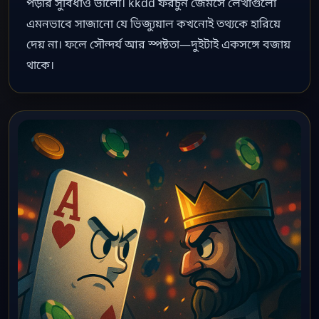
পড়ার সুবিধাও ভালো। kkdd ফরচুন জেমসে লেখাগুলো
এমনভাবে সাজানো যে ভিজ্যুয়াল কখনোই তথ্যকে হারিয়ে
দেয় না। ফলে সৌন্দর্য আর স্পষ্টতা—দুইটাই একসঙ্গে বজায়
থাকে।