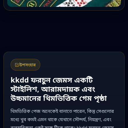
উপসংহার
kkdd ফরচুন জেমস একটি
স্টাইলিশ, আরামদায়ক এবং
উচ্চমানের থিমভিত্তিক গেম পৃষ্ঠা
থিমভিত্তিক পেজ অনেকেই বানাতে পারেন, কিন্তু সেগুলোর
মধ্যে খুব কমই এমন থাকে যেখানে সৌন্দর্য, নিয়ন্ত্রণ, এবং
ব্যবহারিকতা একই সঙ্গে টিকে থাকে। kkdd ফরচুন জেমস