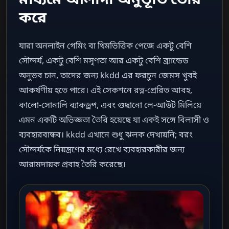
করে
যারা অনলাইন গেমিং বা থিমভিত্তিক পেজে একটু বেশি
সৌন্দর্য, একটু বেশি মসৃণতা আর একটু বেশি ব্র্যান্ডেড
অনুভব চান, তাদের জন্য kkdd এর ফরচুন জেমস খুবই
আকর্ষণীয় হতে পারে। এই সেকশনে রত্ন-প্রেরিত আবহ,
কালো-সোনালি ব্যাকড্রপ, এবং গুছানো লে-আউট মিলিয়ে
এমন একটি অভিজ্ঞতা তৈরি হয়েছে যা একই সঙ্গে বিলাসী ও
ব্যবহারবান্ধব। kkdd এখানে শুধু ঝলক দেখায়নি; বরং
সৌন্দর্যকে নিয়ন্ত্রণের মধ্যে রেখে ব্যবহারকারীর জন্য
আরামদায়ক প্রবাহ তৈরি করেছে।