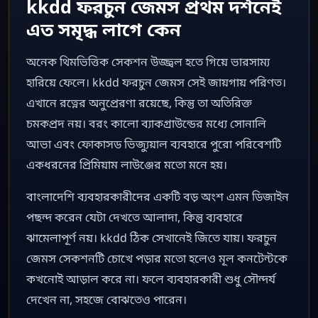
kkdd ফরচুন জেমস প্রথম দর্শনেই
এত সমৃদ্ধ লাগে কেন
অনেক থিমভিত্তিক সেকশন উজ্জ্বল হতে গিয়ে ভারসাম্য
হারিয়ে ফেলে। kkdd ফরচুন জেমস সেই জায়গায় পরিণত।
এখানে রত্নের অনুপ্রেরণা রয়েছে, কিন্তু তা অতিরিক্ত
চমকপ্রদ নয়। বরং কালো ব্যাকগ্রাউন্ডের মধ্যে সোনালি
আভা এবং ফোকাসড ভিজ্যুয়াল ব্যবহারে পুরো পরিবেশটি
একধরনের প্রিমিয়াম লাউঞ্জের মতো মনে হয়।
বাংলাদেশি ব্যবহারকারীদের একটি বড় অংশ এমন ডিজাইন
পছন্দ করেন যেটা দেখতে আলাদা, কিন্তু ব্যবহারে
ঝামেলাপূর্ণ নয়। kkdd ঠিক সেখানেই জিতে যায়। ফরচুন
জেমস সেকশনটি চোখে পড়ার মতো হলেও মূল কনটেন্টকে
কখনোই আড়াল করে না। ফলে ব্যবহারকারী শুধু সৌন্দর্য
দেখেন না, সহজে বোঝতেও পারেন।